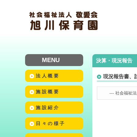
MENU
決算・現況報告
法人概要
現況報告書、
施設概要
--- 社会福祉
施設紹介
日々の様子